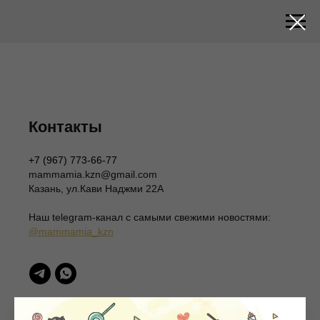
Контакты
+7 (967) 773-66-77
mammamia.kzn@gmail.com
Казань, ул.Кави Наджми 22А
Наш telegram-канал c самыми свежими новостями:
@mammamia_kzn