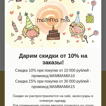
Магазин
Информация
Каталог
О нас
Мальчики
Контакты
Девочки
Sale
Подарочная карта
Размерная сетка
Сервис
Дарим скидки от 10% на
Оплата
Доставка и возврат
заказы!
Оферта
Политика обработки персональных данных
Согласие на обработку персональных данных
Скидка 10% при покупке от 10 000 рублей -
Согласие на получение рекламных рассылок
промокод MAMMAMIA10
Согласие на публикацию отзывов
Скидка 15% при покупке от 30 000 рублей -
ИП Шаронова Надежда Александровна
промокод MAMMAMIA15
ИНН 166003379276
420111, Казань, ул.Кави Наджми 22А
Скидки не распространяются на sale, аксессуары и
пляжную одежду.
(c)Разработка сайта 2022-2025, @eliza_profi_group
Для применения скидки введите промокод на этапе