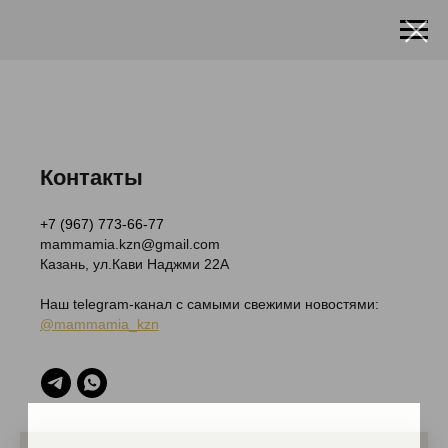
Контакты
+7 (967) 773-66-77
mammamia.kzn@gmail.com
Казань, ул.Кави Наджми 22А
Наш telegram-канал c самыми свежими новостями:
@mammamia_kzn