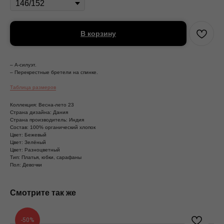
В корзину
– А-силуэт.
– Перекрестные бретели на спинке.
Таблица размеров
Коллекция: Весна-лето 23
Страна дизайна: Дания
Страна производитель: Индия
Состав: 100% органический хлопок
Цвет: Бежевый
Цвет: Зелёный
Цвет: Разноцветный
Тип: Платья, юбки, сарафаны
Пол: Девочки
Смотрите так же
-50%