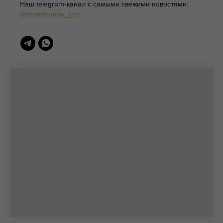
Наш telegram-канал c самыми свежими новостями:
(c)Разработка сайта 2022-2025, @eliza_profi_group
@mammamia_kzn