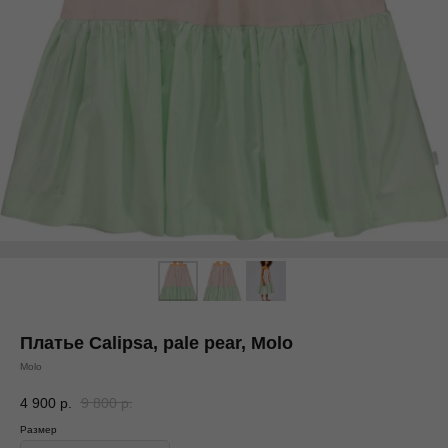
Платье Calipsa, pale pear, Molo
Molo
4 900
р.
9 800
р.
Размер