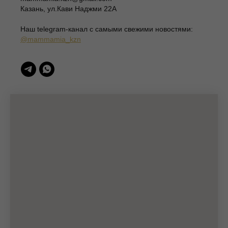
ИНН 166003379276
Казань, ул.Кави Наджми 22А
420111, Казань, ул.Кави Наджми 22А
Наш telegram-канал c самыми свежими новостями:
(c)Разработка сайта 2022-2025, @eliza_profi_group
@mammamia_kzn