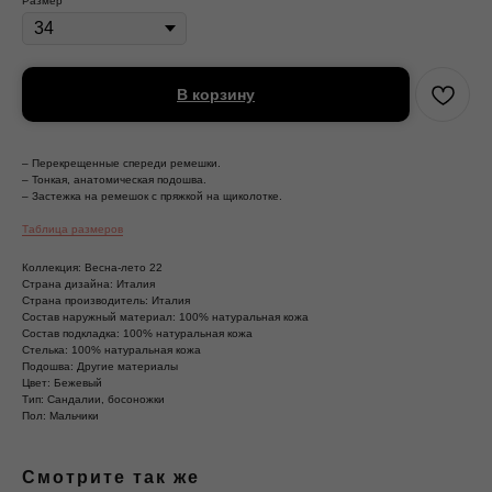
Размер
В корзину
– Перекрещенные спереди ремешки.
– Тонкая, анатомическая подошва.
– Застежка на ремешок с пряжкой на щиколотке.
Таблица размеров
Коллекция: Весна-лето 22
Страна дизайна: Италия
Страна производитель: Италия
Состав наружный материал: 100% натуральная кожа
Состав подкладка: 100% натуральная кожа
Стелька: 100% натуральная кожа
Подошва: Другие материалы
Цвет: Бежевый
Тип: Сандалии, босоножки
Пол: Мальчики
Смотрите так же