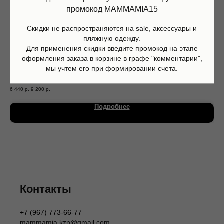
промокод MAMMAMIA15
Скидки не распространяются на sale, аксессуары и
пляжную одежду.
Для применения скидки введите промокод на этапе
оформления заказа в корзине в графе "комментарии",
мы учтем его при формировании счета.
Плавательные шорты черные, Stella McCartney
Бот
6 440
р.
9 200
р.
9 6
Магазин
Информация
Каталог
О нас
Подробнее
Мальчики
Контакты
Девочки
Sale
Подарочная карта
Размерная сетка
Сервис
Оплата
Доставка и возврат
Оферта
Политика обработки персональных данных
Согласие на обработку персональных данных
Контакты
Согласие на получение рекламных рассылок
Согласие на публикацию отзывов
+7 (967) 773-66-77
ИП Шаронова Надежда Александровна
mammamia.kzn@gmail.com