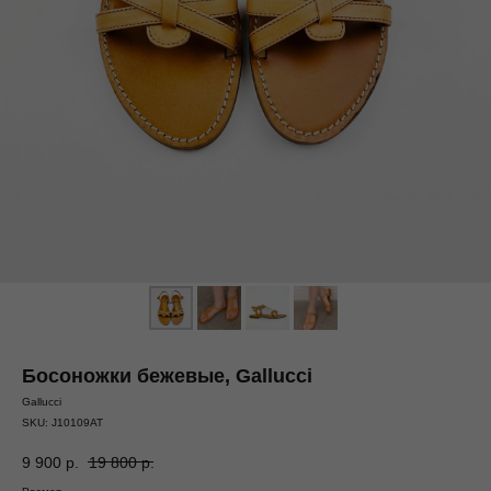
Босоножки бежевые, Gallucci
Gallucci
SKU:
J10109AT
9 900
р.
19 800
р.