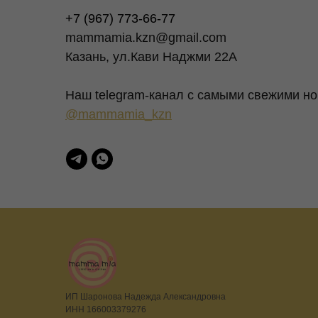
+7 (967) 773-66-77
mammamia.kzn@gmail.com
Казань, ул.Кави Наджми 22А
Наш telegram-канал c самыми свежими но
@mammamia_kzn
ИП Шаронова Надежда Александровна
ИНН 166003379276