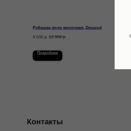
n, Molo
Рубашка поло молочная, Douuod
Футб
9 030
р.
12 900
р.
4 950
Подробнее
По
Контакты