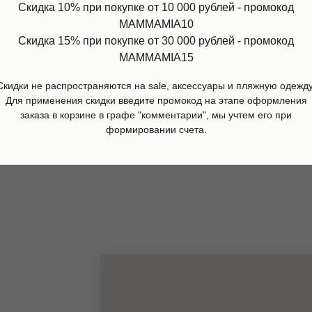
Скидка 10% при покупке от 10 000 рублей - промокод
MAMMAMIA10
Скидка 15% при покупке от 30 000 рублей - промокод
MAMMAMIA15
олка розовая, Stella McCartney
Сумка черная, Karl Lagerf
Скидки не распространяются на sale, аксессуары и пляжную одежду
р.
9 900
р.
12 530
р.
17 900
р.
Для применения скидки введите промокод на этапе оформления
заказа в корзине в графе "комментарии", мы учтем его при
дробнее
Подробнее
формировании счета.