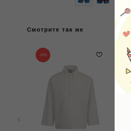
Смотрите так же
-30%
-5