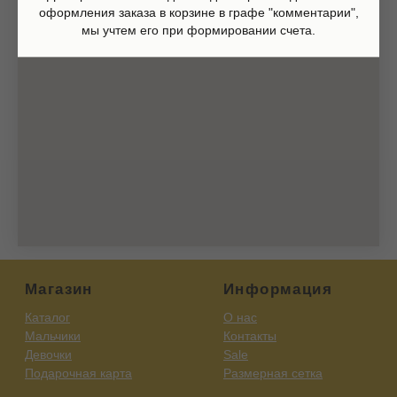
Оферта
оформления заказа в корзине в графе "комментарии",
Политика обработки персональных данных
Согласие на обработку персональных данных
мы учтем его при формировании счета.
Согласие на получение рекламных рассылок
Согласие на публикацию отзывов
ИП Шаронова Надежда Александровна
ИНН 166003379276
420111, Казань, ул.Кави Наджми 22А
(c)Разработка сайта 2022-2025, @eliza_profi_group