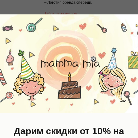
– Логотип бренда спереди.
Таблица размеров
Коллекция: Весна-лето 21
Страна дизайна: Франция
Страна производитель: Китай
Состав: 47% хлопок, 46% модал, 7% эластан
Цвет: Розовый
Тип: Футболки, топы
Пол: Девочки
Дарим скидки от 10% на