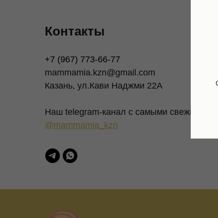
Контакты
+7 (967) 773-66-77
mammamia.kzn@gmail.com
Казань, ул.Кави Наджми 22А
Наш telegram-канал c самыми свежими но
@mammamia_kzn