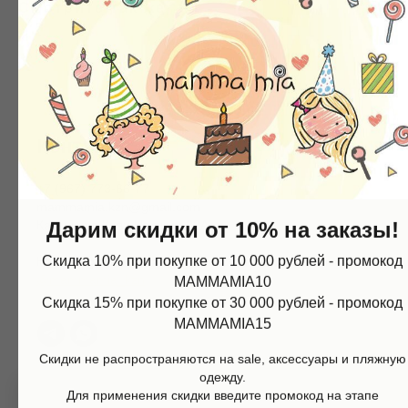
Смотрите так же
Контакты
+7 (967) 773-66-77
mammamia.kzn@gmail.com
Казань, ул.Кави Наджми 22А
Дарим скидки от 10% на заказы!
Скидка 10% при покупке от 10 000 рублей - промокод
Наш telegram-канал c самыми свежими новостями:
Магазин
Информация
@mammamia_kzn
MAMMAMIA10
Каталог
О нас
Мальчики
Контакты
Скидка 15% при покупке от 30 000 рублей - промокод
Девочки
Sale
MAMMAMIA15
Подарочная карта
Размерная сетка
Сервис
Скидки не распространяются на sale, аксессуары и пляжную
Оплата
одежду.
Доставка и возврат
Для применения скидки введите промокод на этапе
Оферта