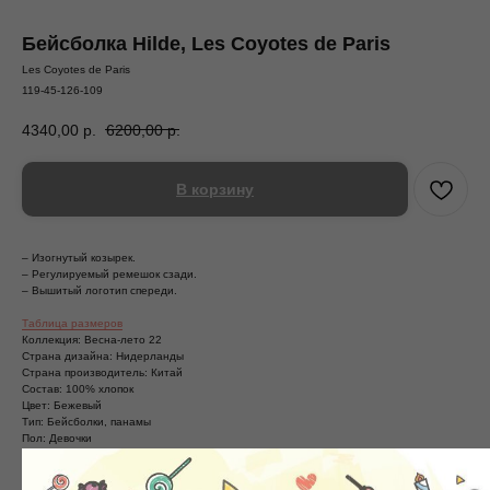
Бейсболка Hilde, Les Coyotes de Paris
Les Coyotes de Paris
119-45-126-109
4340,00
р.
6200,00
р.
В корзину
– Изогнутый козырек.
– Регулируемый ремешок сзади.
– Вышитый логотип спереди.
Таблица размеров
Коллекция: Весна-лето 22
Страна дизайна: Нидерланды
Страна производитель: Китай
Состав: 100% хлопок
Цвет: Бежевый
Тип: Бейсболки, панамы
Пол: Девочки