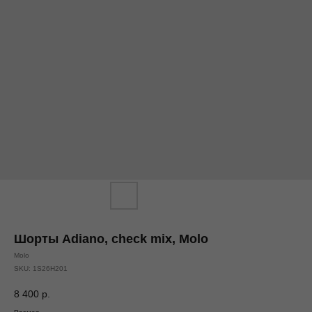
Шорты Adiano, check mix, Molo
Molo
SKU:
1S26H201
8 400
р.