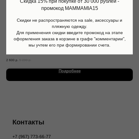
Скидка 15% при покупке от 30 000 рублей -
промокод MAMMAMIA15
Скидки не распространяются на sale, аксессуары и
пляжную одежду.
Для применения скидки введите промокод на этапе
оформления заказа в корзине в графе "комментарии",
мы учтем его при формировании счета.
Футболка Honey, Sproet and Sprout
Купа
2 600
р.
5 200
р.
3 9
Магазин
Информация
Каталог
О нас
Подробнее
Мальчики
Контакты
Девочки
Sale
Подарочная карта
Размерная сетка
Сервис
Оплата
Доставка и возврат
Оферта
Политика обработки персональных данных
Согласие на обработку персональных данных
Контакты
Согласие на получение рекламных рассылок
Согласие на публикацию отзывов
+7 (967) 773-66-77