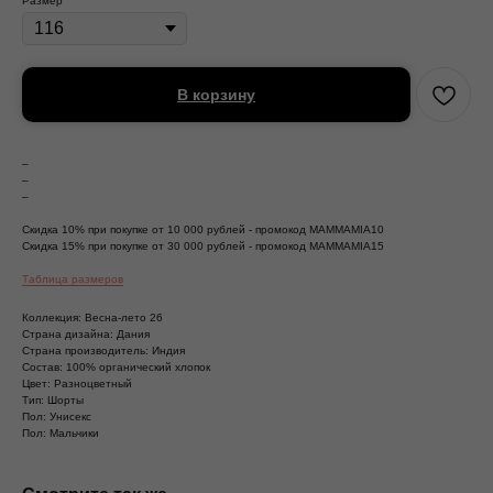
Размер
В корзину
–
–
–
Скидка 10% при покупке от 10 000 рублей - промокод MAMMAMIA10
Скидка 15% при покупке от 30 000 рублей - промокод MAMMAMIA15
Таблица размеров
Коллекция: Весна-лето 26
Страна дизайна: Дания
Страна производитель: Индия
Состав: 100% органический хлопок
Цвет: Разноцветный
Тип: Шорты
Пол: Унисекс
Пол: Мальчики