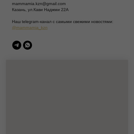
ИП Шаронова Надежда Александровна
mammamia.kzn@gmail.com
ИНН 166003379276
Казань, ул.Кави Наджми 22А
420111, Казань, ул.Кави Наджми 22А
(c)Разработка сайта 2022-2025, @eliza_profi_group
Наш telegram-канал c самыми свежими новостями:
@mammamia_kzn