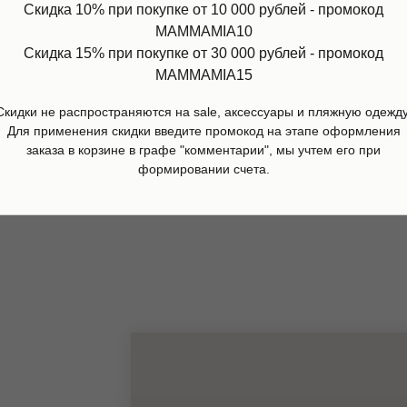
Скидка 10% при покупке от 10 000 рублей - промокод
MAMMAMIA10
Скидка 15% при покупке от 30 000 рублей - промокод
MAMMAMIA15
а розовая со снудом Шупетт,
Комбинезон Apple, Molo
Lagerfeld
Скидки не распространяются на sale, аксессуары и пляжную одежду
4 720
р.
11 800
р.
Для применения скидки введите промокод на этапе оформления
р.
12 600
р.
заказа в корзине в графе "комментарии", мы учтем его при
дробнее
Подробнее
формировании счета.