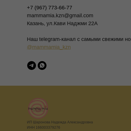
+7 (967) 773-66-77
mammamia.kzn@gmail.com
Казань, ул.Кави Наджми 22А
Наш telegram-канал c самыми свежими но
@mammamia_kzn
ИП Шаронова Надежда Александровна
ИНН 166003379276