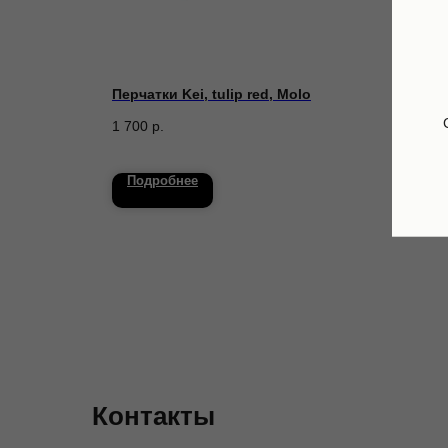
типом,
Перчатки Kei, tulip red, Molo
Шапк
Karl 
1 700
р.
8 820
Подробнее
По
Контакты