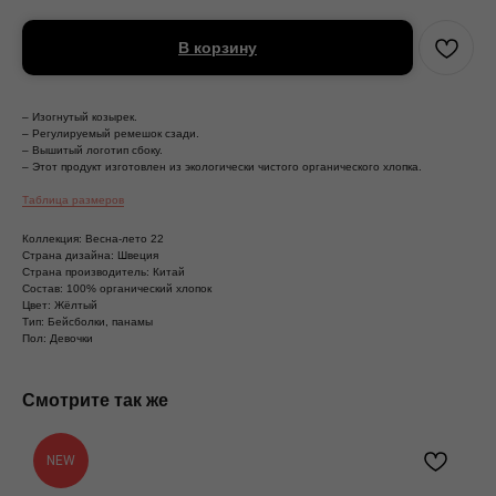
В корзину
– Изогнутый козырек.
– Регулируемый ремешок сзади.
– Вышитый логотип сбоку.
– Этот продукт изготовлен из экологически чистого органического хлопка.
Таблица размеров
Коллекция: Весна-лето 22
Страна дизайна: Швеция
Страна производитель: Китай
Состав: 100% органический хлопок
Цвет: Жёлтый
Тип: Бейсболки, панамы
Пол: Девочки
Смотрите так же
NEW