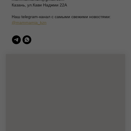
ИНН 166003379276
Казань, ул.Кави Наджми 22А
420111, Казань, ул.Кави Наджми 22А
Наш telegram-канал c самыми свежими новостями:
(c)Разработка сайта 2022-2025, @eliza_profi_group
@mammamia_kzn