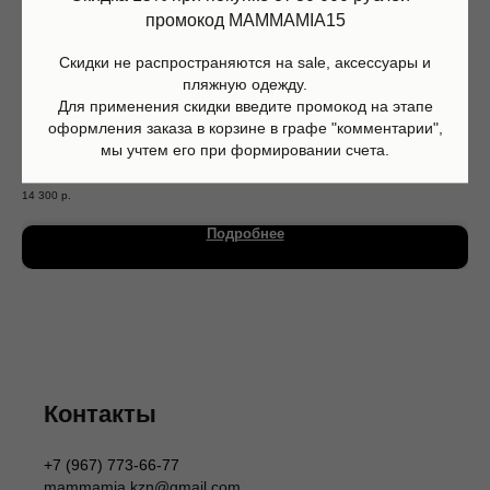
промокод MAMMAMIA15
Скидки не распространяются на sale, аксессуары и
пляжную одежду.
Для применения скидки введите промокод на этапе
оформления заказа в корзине в графе "комментарии",
мы учтем его при формировании счета.
Костюм Randel+Abay, palm blue , Molo
Пух
14 300
р.
31 
Магазин
Информация
Каталог
О нас
Подробнее
Мальчики
Контакты
Девочки
Sale
Подарочная карта
Размерная сетка
Сервис
Оплата
Доставка и возврат
Оферта
Политика обработки персональных данных
Согласие на обработку персональных данных
Контакты
Согласие на получение рекламных рассылок
Согласие на публикацию отзывов
+7 (967) 773-66-77
ИП Шаронова Надежда Александровна
mammamia.kzn@gmail.com