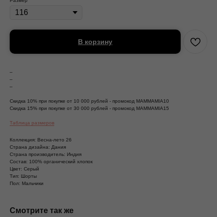
Размер
В корзину
–
–
–
Скидка 10% при покупке от 10 000 рублей - промокод MAMMAMIA10
Скидка 15% при покупке от 30 000 рублей - промокод MAMMAMIA15
Таблица размеров
Коллекция: Весна-лето 26
Страна дизайна: Дания
Страна производитель: Индия
Состав: 100% органический хлопок
Цвет: Серый
Тип: Шорты
Пол: Мальчики
Смотрите так же