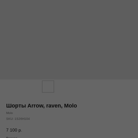
Шорты Arrow, raven, Molo
Molo
SKU:
1S26H104
7 100
р.