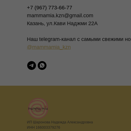
+7 (967) 773-66-77
mammamia.kzn@gmail.com
Казань, ул.Кави Наджми 22А
Наш telegram-канал c самыми свежими но
@mammamia_kzn
ИП Шаронова Надежда Александровна
ИНН 166003379276