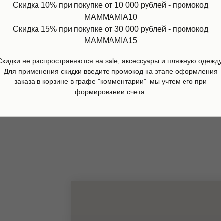
Скидка 10% при покупке от 10 000 рублей - промокод
MAMMAMIA10
Скидка 15% при покупке от 30 000 рублей - промокод
MAMMAMIA15
и Aeisha, washed black, Molo
Шорты Black, Nununu
Скидки не распространяются на sale, аксессуары и пляжную одежду
р.
11 200
р.
5 650
р.
11 300
р.
Для применения скидки введите промокод на этапе оформления
заказа в корзине в графе "комментарии", мы учтем его при
дробнее
Подробнее
формировании счета.