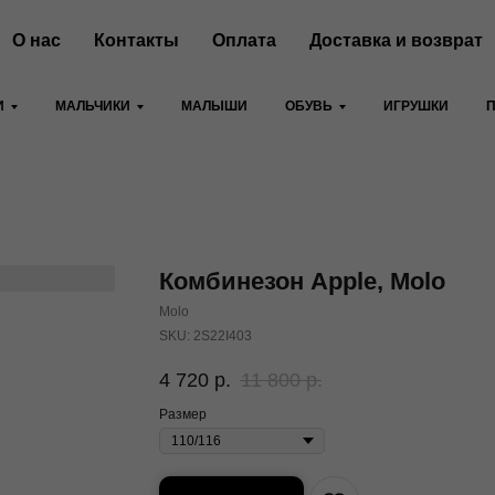
О нас
Контакты
Оплата
Доставка и возврат
И
МАЛЬЧИКИ
МАЛЫШИ
ОБУВЬ
ИГРУШКИ
Комбинезон Apple, Molo
Molo
SKU:
2S22I403
4 720
р.
11 800
р.
Размер