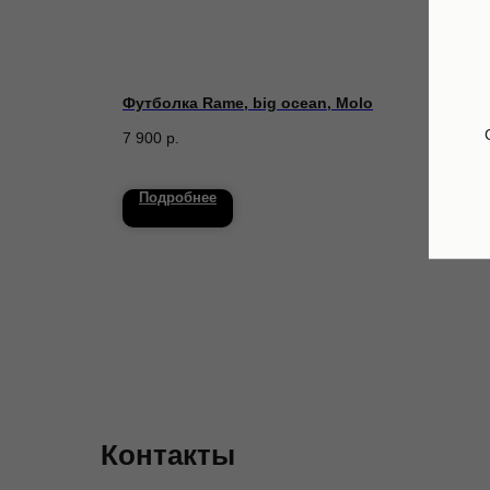
, lemon
Футболка Rame, big ocean, Molo
Брюк
7 900
р.
7 840
Подробнее
По
Контакты