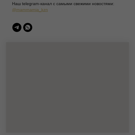
Наш telegram-канал c самыми свежими новостями:
(c)Разработка сайта 2022-2025, @eliza_profi_group
@mammamia_kzn