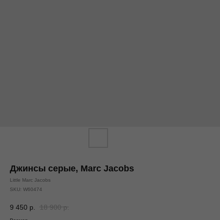
Джинсы серые, Marc Jacobs
Little Marc Jacobs
SKU:
W60474
9 450
р.
18 900
р.