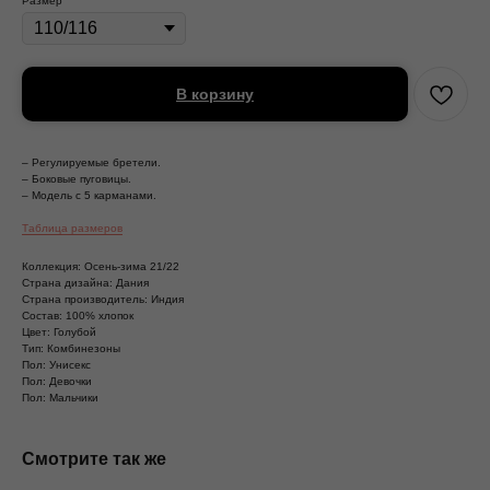
Размер
В корзину
– Регулируемые бретели.
– Боковые пуговицы.
– Модель с 5 карманами.
Таблица размеров
Коллекция: Осень-зима 21/22
Страна дизайна: Дания
Страна производитель: Индия
Состав: 100% хлопок
Цвет: Голубой
Тип: Комбинезоны
Пол: Унисекс
Пол: Девочки
Пол: Мальчики
Смотрите так же