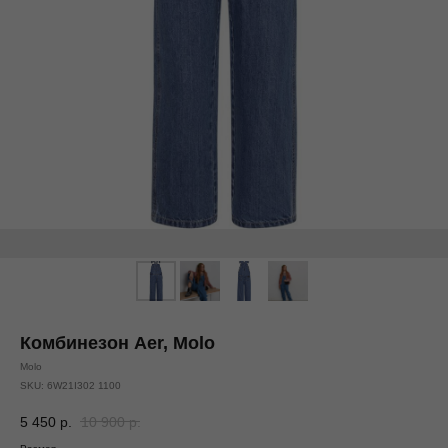
Комбинезон Aer, Molo
Molo
SKU:
6W21I302 1100
5 450
р.
10 900
р.