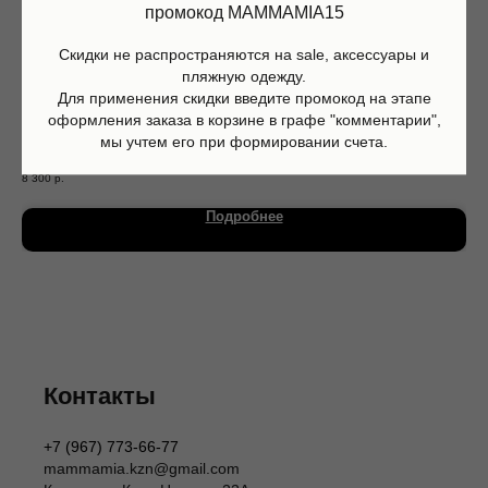
промокод MAMMAMIA15
Скидки не распространяются на sale, аксессуары и
пляжную одежду.
Для применения скидки введите промокод на этапе
оформления заказа в корзине в графе "комментарии",
мы учтем его при формировании счета.
Органайзер Pet-a-Porter, Jeune Premier
Кос
8 300
р.
14 
Магазин
Информация
Подробнее
Каталог
О нас
Мальчики
Контакты
Девочки
Sale
Подарочная карта
Размерная сетка
Сервис
Оплата
Доставка и возврат
Оферта
Политика обработки персональных данных
Контакты
Согласие на обработку персональных данных
Согласие на получение рекламных рассылок
Согласие на публикацию отзывов
+7 (967) 773-66-77
ИП Шаронова Надежда Александровна
mammamia.kzn@gmail.com
ИНН 166003379276