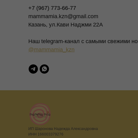
+7 (967) 773-66-77
mammamia.kzn@gmail.com
Казань, ул.Кави Наджми 22А
Наш telegram-канал c самыми свежими но
@mammamia_kzn
ИП Шаронова Надежда Александровна
ИНН 166003379276