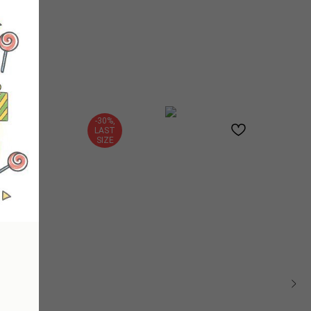
-30%,
LAST
SIZE