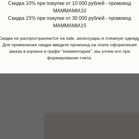
Скидка 10% при покупке от 10 000 рублей - промокод
MAMMAMIA10
Скидка 15% при покупке от 30 000 рублей - промокод
MAMMAMIA15
юм Short jacket black+sherpa
Комбинезон Racoon, Wee
ll, Ai Riders
Скидки не распространяются на sale, аксессуары и пляжную одежду
20 860
р.
29 800
р.
Для применения скидки введите промокод на этапе оформления
20
р.
79 600
р.
заказа в корзине в графе "комментарии", мы учтем его при
дробнее
Подробнее
формировании счета.