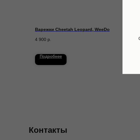
isley
Варежки Cheetah Leopard, WeeDo
Кост
overa
4 900
р.
55 7
Подробнее
По
Контакты