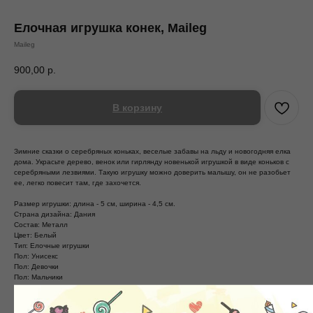
Елочная игрушка конек, Maileg
Maileg
900,00
р.
В корзину
Зимние сказки о серебряных коньках, веселые забавы на льду и новогодняя елка
дома. Украсьте дерево, венок или гирлянду новенькой игрушкой в виде коньков с
серебряными лезвиями. Такую игрушку можно доверить малышу, он не разобьет
ее, легко повесит там, где захочется.
Размер игрушки: длина - 5 см, ширина - 4,5 см.
Страна дизайна: Дания
Состав: Металл
Цвет: Белый
Тип: Елочные игрушки
Пол: Унисекс
Пол: Девочки
Пол: Мальчики