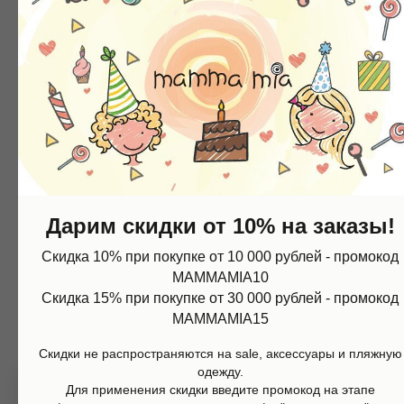
Смотрите так же
Контакты
+7 (967) 773-66-77
mammamia.kzn@gmail.com
Казань, ул.Кави Наджми 22А
Дарим скидки от 10% на заказы!
Наш telegram-канал c самыми свежими новостями:
Скидка 10% при покупке от 10 000 рублей - промокод
Магазин
Информация
@mammamia_kzn
MAMMAMIA10
Каталог
О нас
Мальчики
Контакты
Скидка 15% при покупке от 30 000 рублей - промокод
Девочки
Sale
MAMMAMIA15
Подарочная карта
Размерная сетка
Сервис
Скидки не распространяются на sale, аксессуары и пляжную
Оплата
одежду.
Доставка и возврат
Для применения скидки введите промокод на этапе
Оферта