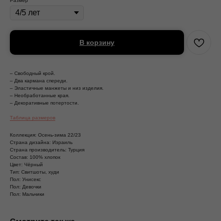
Размер
В корзину
– Свободный крой.
– Два кармана спереди.
– Эластичные манжеты и низ изделия.
– Необработанные края.
– Декоративные потертости.
Таблица размеров
Коллекция: Осень-зима 22/23
Страна дизайна: Израиль
Страна производитель: Турция
Состав: 100% хлопок
Цвет: Чёрный
Тип: Свитшоты, худи
Пол: Унисекс
Пол: Девочки
Пол: Мальчики