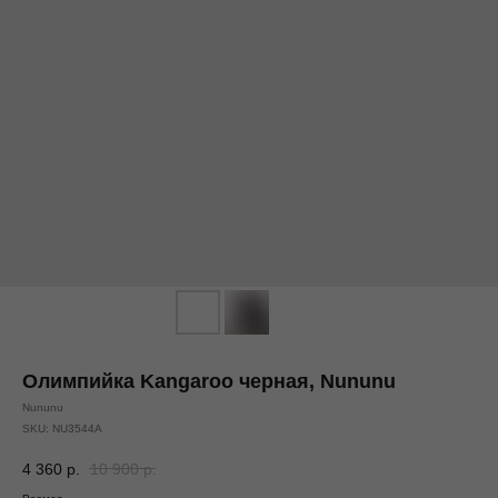
Олимпийка Kangaroo черная, Nununu
Nununu
SKU:
NU3544A
4 360
р.
10 900
р.