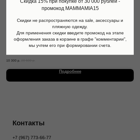
Скидка 15% при покупке от 30 000 рублей -
промокод MAMMAMIA15
Скидки не распространяются на sale, аксессуары и
пляжную одежду.
Для применения скидки введите промокод на этапе
оформления заказа в корзине в графе "комментарии",
мы учтем его при формировании счета.
Кроссовки носки, Karl Lagerfeld
Бот
10 300
р.
20 600
р.
16 
Магазин
Информация
Каталог
О нас
Подробнее
Мальчики
Контакты
Девочки
Sale
Подарочная карта
Размерная сетка
Сервис
Оплата
Доставка и возврат
Оферта
Политика обработки персональных данных
Согласие на обработку персональных данных
Контакты
Согласие на получение рекламных рассылок
Согласие на публикацию отзывов
+7 (967) 773-66-77