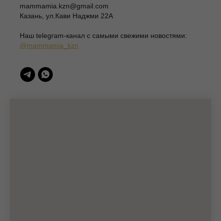
ИП Шаронова Надежда Александровна
mammamia.kzn@gmail.com
ИНН 166003379276
Казань, ул.Кави Наджми 22А
420111, Казань, ул.Кави Наджми 22А
(c)Разработка сайта 2022-2025, @eliza_profi_group
Наш telegram-канал c самыми свежими новостями:
@mammamia_kzn