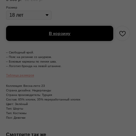
Размер
В корзину
– Свободный крой.
– Пояс на резинке со шнурком.
– Боковые карманы по линии шва.
– Логотип бренда на левой штанине.
Таблица размеров
Коллекция: Весна-лето 23
Страна дизайна: Нидерланды
Страна производитель: Турция
Состав: 65% хлопок, 35% переработанный хлопок
Цвет: Зелёный
Тип: Шорты
Тип: Костюмы
Пол: Девочки
Смотрите так же