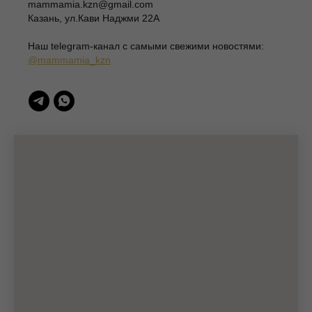
mammamia.kzn@gmail.com
ИНН 166003379276
Казань, ул.Кави Наджми 22А
420111, Казань, ул.Кави Наджми 22А
Наш telegram-канал c самыми свежими новостями:
(c)Разработка сайта 2022-2025, @eliza_profi_group
@mammamia_kzn