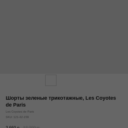
Шорты зеленые трикотажные, Les Coyotes
de Paris
Les Coyotes de Paris
SKU:
121-32-158
3 660
р.
12 200
р.