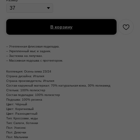
Размер
В корзину
– Утепленная флисовая подкладка.
– Укрепленный мыс и задник.
– Застежка на липучках.
– Массивная подошва с протектором.
Коллекция: Осень-зима 23/24
Страна дизайна: Италия
Страна производитель: Италия
Состав наружный материал: 70% натуральная кожа, 30% полиамид
Стелька: 100% полиэстер
Состав подкладка: 100% полиэстер
Подошва: 100% резина
Цвет: Чёрный
Цвет: Коричневый
Цвет: Разноцветный
Тип: Кроссовки, кеды
Тип: Сапоги, ботинки
Пол: Унисекс
Пол: Девочки
Пол: Мальчики