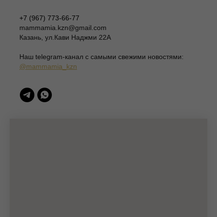
ИП Шаронова Надежда Александровна
+7 (967) 773-66-77
ИНН 166003379276
mammamia.kzn@gmail.com
420111, Казань, ул.Кави Наджми 22А
Казань, ул.Кави Наджми 22А
(c)Разработка сайта 2022-2025, @eliza_profi_group
Наш telegram-канал c самыми свежими новостями:
@mammamia_kzn