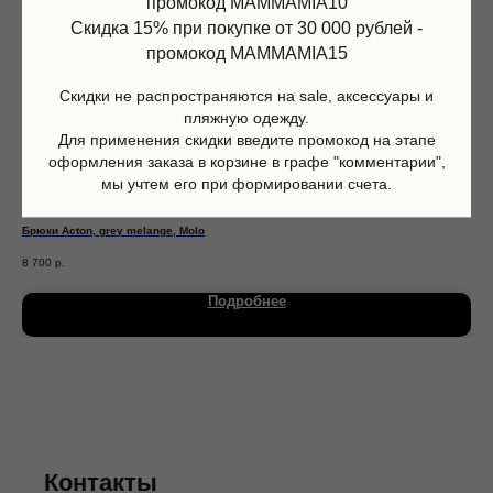
промокод MAMMAMIA10
Скидка 15% при покупке от 30 000 рублей -
промокод MAMMAMIA15
Скидки не распространяются на sale, аксессуары и
пляжную одежду.
Для применения скидки введите промокод на этапе
оформления заказа в корзине в графе "комментарии",
мы учтем его при формировании счета.
Брюки Acton, grey melange, Molo
Пол
Магазин
Информация
8 700
р.
27 
Каталог
О нас
Мальчики
Контакты
Подробнее
Девочки
Sale
Подарочная карта
Размерная сетка
Сервис
Оплата
Доставка и возврат
Оферта
Политика обработки персональных данных
Согласие на обработку персональных данных
Согласие на получение рекламных рассылок
Контакты
Согласие на публикацию отзывов