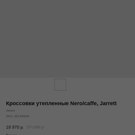
Кроссовки утепленные Nero/caffe, Jarrett
Jarrett
SKU:
JE1SN43A
18 970
р.
27 100
р.