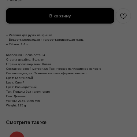
В корзину
– Резинки для ручек на крышке.
– Водоотталкивающая и грязеотталкивающая ткань.
– Объем: 1.4 л.
Коллекция: Весна-лето 24
Страна дизайна: Бельгия
Страна производитель: Китай
Состав основной материал: Техническое полиэфирное волокно
Состав подкладка: Техническое полиэфирное волокно
Цвет: Коричневый
Цвет: Синий
Цвет: Разноцветный
Тип: Пеналы без наполнения
Пол: Девочки
WxHxD: 215x70x95 mm
Weight: 125 g
Смотрите так же