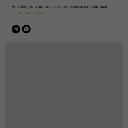
Наш telegram-канал c самыми свежими новостями:
(c)Разработка сайта 2022-2025, @eliza_profi_group
@mammamia_kzn