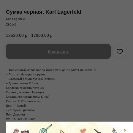
Сумка черная, Karl Lagerfeld
Karl Lagerfeld
Z30149
12530,00
р.
17900,00
р.
В корзину
– Фирменный мотив Карла Лагерфельда с Шупетт на клапане.
– Логотип бренда на ручке.
– Съемный регулируемый ремень.
– Длина ремня 116 см.
Коллекция: Весна-лето 24
Страна дизайна: Франция
Страна производитель: Китай
Состав: 100% полиэстер
Цвет: Чёрный
Тип: Сумки, рюкзаки
Пол: Девочки
lwh: 150x210x60 mm