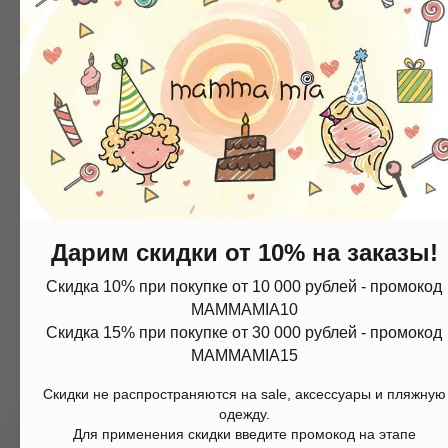
Смотрите так же
Контакты
+7 (967) 773-66-77
mammamia.kzn@gmail.com
Казань, ул.Кави Наджми 22А
Дарим скидки от 10% на заказы!
Скидка 10% при покупке от 10 000 рублей - промокод
Наш telegram-канал c самыми свежими новостями:
Магазин
Информация
@mammamia_kzn
MAMMAMIA10
Каталог
О нас
Мальчики
Контакты
Скидка 15% при покупке от 30 000 рублей - промокод
Девочки
Sale
MAMMAMIA15
Подарочная карта
Размерная сетка
Сервис
Скидки не распространяются на sale, аксессуары и пляжную
Оплата
одежду.
Доставка и возврат
Для применения скидки введите промокод на этапе
Оферта