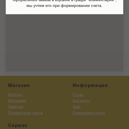
Согласие на обработку персональных данных
мы учтем его при формировании счета.
Согласие на получение рекламных рассылок
Согласие на публикацию отзывов
ИП Шаронова Надежда Александровна
ИНН 166003379276
420111, Казань, ул.Кави Наджми 22А
(c)Разработка сайта 2022-2025, @eliza_profi_group