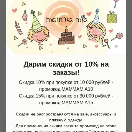
Контакты
+7 (967) 773-66-77
mammamia.kzn@gmail.com
Дарим скидки от 10% на
Казань, ул.Кави Наджми 22А
заказы!
Наш telegram-канал c самыми свежими новостями:
Магазин
Информация
Скидка 10% при покупке от 10 000 рублей -
@mammamia_kzn
Каталог
О нас
промокод MAMMAMIA10
Мальчики
Контакты
Скидка 15% при покупке от 30 000 рублей -
Девочки
Sale
Подарочная карта
Размерная сетка
промокод MAMMAMIA15
Сервис
Скидки не распространяются на sale, аксессуары и
Оплата
пляжную одежду.
Доставка и возврат
Для применения скидки введите промокод на этапе
Оферта
Политика обработки персональных данных
оформления заказа в корзине в графе "комментарии",