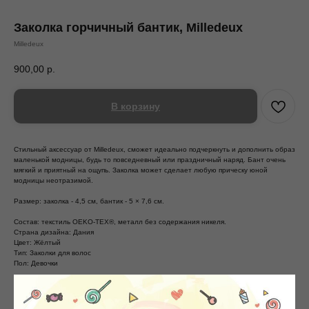
Заколка горчичный бантик, Milledeux
Milledeux
900,00
р.
В корзину
Стильный аксессуар от Milledeux, сможет идеально подчеркнуть и дополнить образ
маленькой модницы, будь то повседневный или праздничный наряд. Бант очень
мягкий и приятный на ощупь. Заколка может сделает любую прическу юной
модницы неотразимой.
Размер: заколка - 4,5 см, бантик - 5 × 7,6 см.
Состав: текстиль OEKO-TEX®, металл без содержания никеля.
Страна дизайна: Дания
Цвет: Жёлтый
Тип: Заколки для волос
Пол: Девочки
Смотрите так же