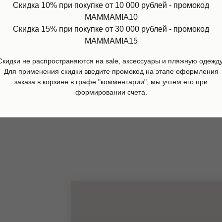
Скидка 10% при покупке от 10 000 рублей - промокод
MAMMAMIA10
Скидка 15% при покупке от 30 000 рублей - промокод
MAMMAMIA15
юм с блузкой и шортами
Футболка Sesame, Sproet 
me, Sproet and Sprout
Скидки не распространяются на sale, аксессуары и пляжную одежду
5 100
р.
Для применения скидки введите промокод на этапе оформления
00
р.
заказа в корзине в графе "комментарии", мы учтем его при
дробнее
Подробнее
формировании счета.