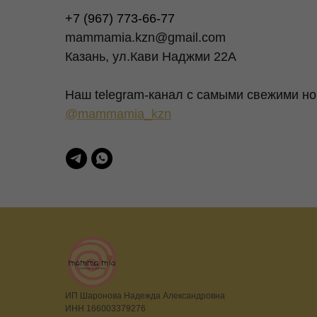
+7 (967) 773-66-77
mammamia.kzn@gmail.com
Казань, ул.Кави Наджми 22А
Наш telegram-канал c самыми свежими но
@mammamia_kzn
ИП Шаронова Надежда Александровна
ИНН 166003379276