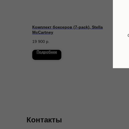
 Sproet
Комплект боксеров (7-pack), Stella
Кост
McCartney
Sesa
19 900
р.
14 1
Подробнее
По
Контакты