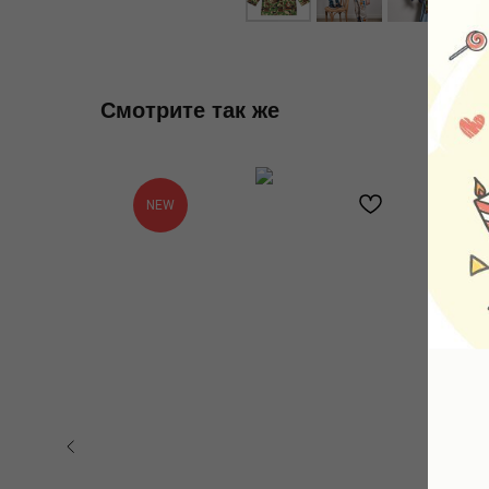
Смотрите так же
NEW
N