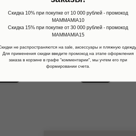
Скидка 10% при покупке от 10 000 рублей - промокод
MAMMAMIA10
Скидка 15% при покупке от 30 000 рублей - промокод
MAMMAMIA15
Скидки не распространяются на sale, аксессуары и пляжную одежду
олка с накладными карманами,
Свитшот Orange spirit, Sp
Для применения скидки введите промокод на этапе оформления
uod
Sprout
заказа в корзине в графе "комментарии", мы учтем его при
00
р.
7 900
р.
формировании счета.
дробнее
Подробнее