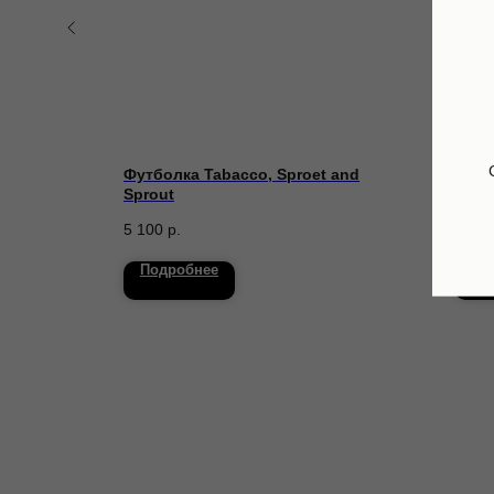
tit Chef,
Футболка Tabacco, Sproet and
Футб
Sprout
Dou
5 100
р.
10 9
Подробнее
По