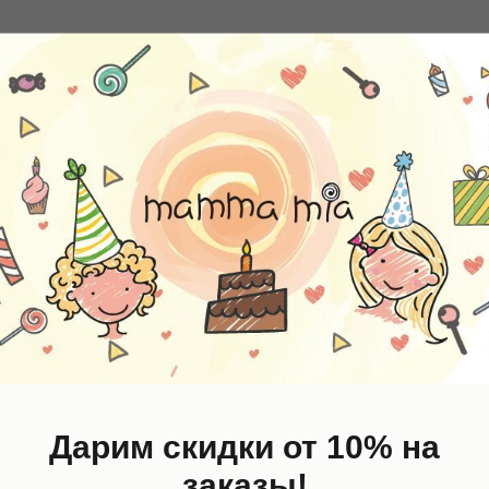
W,
ST
NEW
ZE
Дарим скидки от 10% на
заказы!