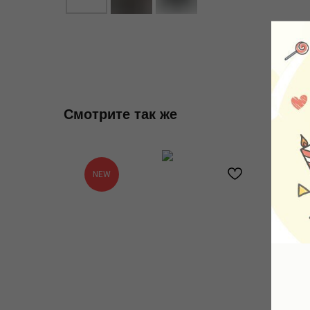
Смотрите так же
NE
NEW
LA
SI