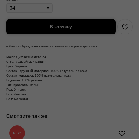
Размер
В корзину
– Логотип бренда на язычке и с внешней стороны кроссовок.
Коллекция: Весна-лето 23
Страна дизайна: Франция
Цвет: Чёрный
Состав наружный материал: 100% натуральная кожа
Состав подкладка: 100% натуральная кожа
Подошва: 100% резина
Тип: Кроссовки, кеды
Пол: Унисекс
Пол: Девочки
Пол: Мальчики
Смотрите так же
NEW