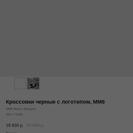
Кроссовки черные с логотипом, MM6
MM6 Maison Margiela
SKU:
73399
18 830
р.
26 900
р.