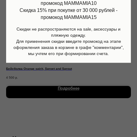
промокод MAMMAMIA10
Скидка 15% при покупке от 30 000 рублей -
промокод MAMMAMIA15
Скидки не распространяются на sale, аксессуары и
пляжную одежду.
Для применения скидки введите промокод на этапе
оформления заказа в корзине в графе "комментарии",
мы учтем его при формировании счета.
Бейсболка Orange spirit, Sproet and Sprout
Пан
Магазин
Информация
4 500
р.
5 2
Каталог
О нас
Мальчики
Контакты
Подробнее
Девочки
Sale
Подарочная карта
Размерная сетка
Сервис
Оплата
Доставка и возврат
Оферта
Политика обработки персональных данных
Согласие на обработку персональных данных
Согласие на получение рекламных рассылок