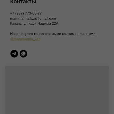
Контакты
Согласие на публикацию отзывов
ИП Шаронова Надежда Александровна
+7 (967) 773-66-77
ИНН 166003379276
mammamia.kzn@gmail.com
420111, Казань, ул.Кави Наджми 22А
Казань, ул.Кави Наджми 22А
(c)Разработка сайта 2022-2025, @eliza_profi_group
Наш telegram-канал c самыми свежими новостями:
@mammamia_kzn