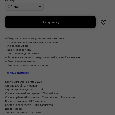
Размер
В корзину
– Ветрозащитный и непромокаемый материал.
– Объемный съемный капюшон на молнии.
– Укороченный крой.
– Высокий воротник.
– Логотип бренда на спинке.
– Застежка на молнии с ветрозащитной планкой на кнопках.
– Эластичные манжеты.
– Два прорезных кармана спереди.
Таблица размеров
Коллекция: Осень-зима 23/24
Страна дизайна: Франция
Страна производитель: Китай
Состав основной материал: 100% нейлон
Состав рубчик: 82% хлопок, 16% полиэстер, 2% эластан
Состав подкладка: 100% нейлон
Состав наполнителя: 100% полиэстер
Цвет: Розовый
Тип: Куртки зимние, пуховики