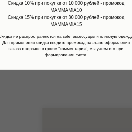
Скидка 10% при покупке от 10 000 рублей - промокод
MAMMAMIA10
Скидка 15% при покупке от 30 000 рублей - промокод
MAMMAMIA15
ект трусов (7-pack), Stella
Бейсболка Orange spirit, 
rtney
Sprout
Скидки не распространяются на sale, аксессуары и пляжную одежду
Для применения скидки введите промокод на этапе оформления
00
р.
4 500
р.
заказа в корзине в графе "комментарии", мы учтем его при
дробнее
Подробнее
формировании счета.