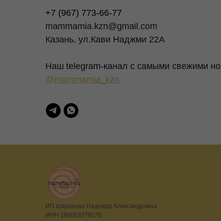
+7 (967) 773-66-77
mammamia.kzn@gmail.com
Казань, ул.Кави Наджми 22А
Наш telegram-канал c самыми свежими но
@mammamia_kzn
ИП Шаронова Надежда Александровна
ИНН 166003379276