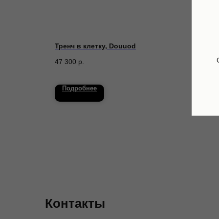
yground
Тренч в клетку, Douuod
Компл
McCa
47 300
р.
14 9
Подробнее
По
Контакты