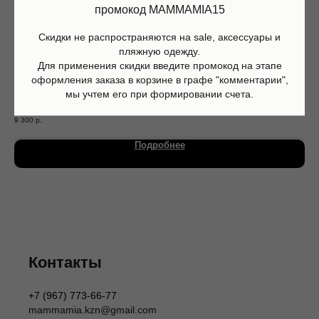
промокод MAMMAMIA15
Скидки не распространяются на sale, аксессуары и
пляжную одежду.
Для применения скидки введите промокод на этапе
оформления заказа в корзине в графе "комментарии",
мы учтем его при формировании счета.
Футболка белая, Douuod
Фут
9 300
р.
5 1
Магазин
Информация
Подробнее
Каталог
О нас
Мальчики
Контакты
Девочки
Sale
Подарочная карта
Размерная сетка
Сервис
Оплата
Доставка и возврат
Оферта
Политика обработки персональных данных
Контакты
Согласие на обработку персональных данных
Согласие на получение рекламных рассылок
Согласие на публикацию отзывов
+7 (967) 773-66-77
ИП Шаронова Надежда Александровна
mammamia.kzn@gmail.com
ИНН 166003379276