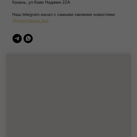
Казань, ул.Кави Наджми 22А
420111, Казань, ул.Кави Наджми 22А
Наш telegram-канал c самыми свежими новостями:
(c)Разработка сайта 2022-2025, @eliza_profi_group
@mammamia_kzn