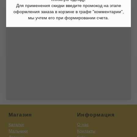
Оплата
Для применения скидки введите промокод на этапе
Доставка и возврат
Оферта
оформления заказа в корзине в графе "комментарии",
Политика обработки персональных данных
мы учтем его при формировании счета.
Согласие на обработку персональных данных
Согласие на получение рекламных рассылок
Согласие на публикацию отзывов
ИП Шаронова Надежда Александровна
ИНН 166003379276
420111, Казань, ул.Кави Наджми 22А
(c)Разработка сайта 2022-2025, @eliza_profi_group