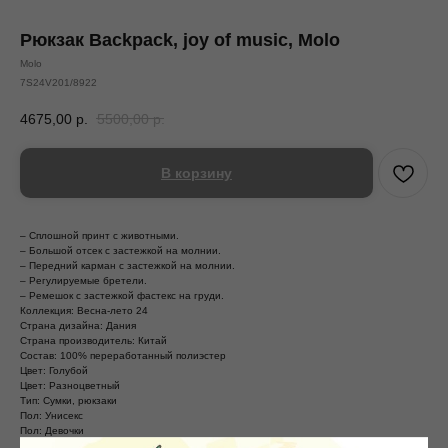
Рюкзак Backpack, joy of music, Molo
Molo
7S24V201/8922
4675,00
р.
5500,00
р.
В корзину
– Сплошной принт с животными.
– Большой отсек с застежкой на молнии.
– Передний карман с застежкой на молнии.
– Регулируемые бретели.
– Ремешок с застежкой фастекс на груди.
Коллекция: Весна-лето 24
Страна дизайна: Дания
Страна производитель: Китай
Состав: 100% переработанный полиэстер
Цвет: Голубой
Цвет: Разноцветный
Тип: Сумки, рюкзаки
Пол: Унисекс
Пол: Девочки
Пол: Мальчики