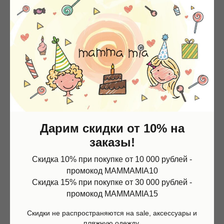
lwh: 290x250x90 mm
Смотрите так же
Контакты
Дарим скидки от 10% на
+7 (967) 773-66-77
заказы!
mammamia.kzn@gmail.com
Казань, ул.Кави Наджми 22А
Скидка 10% при покупке от 10 000 рублей -
Магазин
Информация
промокод MAMMAMIA10
Наш telegram-канал c самыми свежими новостями:
Каталог
О нас
Скидка 15% при покупке от 30 000 рублей -
@mammamia_kzn
Мальчики
Контакты
Девочки
Sale
промокод MAMMAMIA15
Подарочная карта
Размерная сетка
Скидки не распространяются на sale, аксессуары и
Сервис
пляжную одежду.