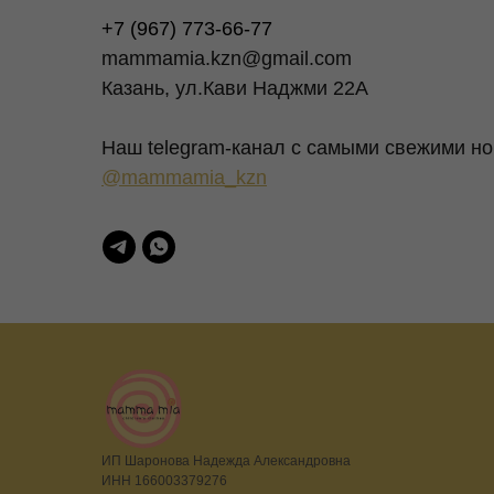
+7 (967) 773-66-77
mammamia.kzn@gmail.com
Казань, ул.Кави Наджми 22А
Наш telegram-канал c самыми свежими но
@mammamia_kzn
ИП Шаронова Надежда Александровна
ИНН 166003379276