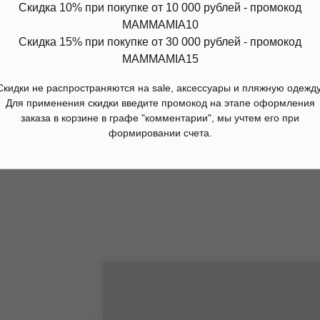
Скидка 10% при покупке от 10 000 рублей - промокод
MAMMAMIA10
Скидка 15% при покупке от 30 000 рублей - промокод
MAMMAMIA15
ч в клетку, Douuod
Футболка Rodney, Andorra
Скидки не распространяются на sale, аксессуары и пляжную одежду
00
р.
5 400
р.
Для применения скидки введите промокод на этапе оформления
заказа в корзине в графе "комментарии", мы учтем его при
дробнее
Подробнее
формировании счета.