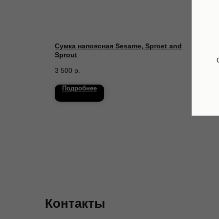
ами
Сумка напоясная Sesame, Sproet and
Трен
Sprout
47 3
3 500
р.
Подробнее
По
Контакты