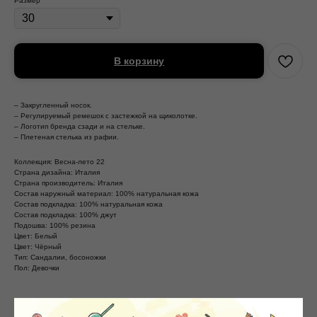
Размер
В корзину
– Закругленный носок.
– Регулируемый ремешок с застежкой на щиколотке.
– Логотип бренда сзади и на стельке.
– Плетеная стелька из рафии.
Коллекция: Весна-лето 22
Страна дизайна: Италия
Страна производитель: Италия
Состав наружный материал: 100% натуральная кожа
Состав подкладка: 100% натуральная кожа
Состав подкладка: 100% джут
Подошва: 100% резина
Цвет: Белый
Цвет: Чёрный
Тип: Сандалии, босоножки
Пол: Девочки
Смотрите так же