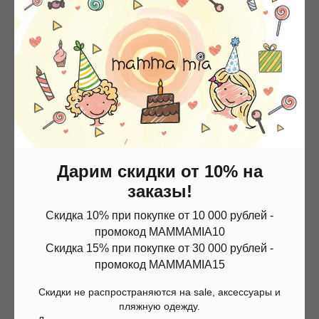
-50%,
LAST
-30%
SIZE
Дарим скидки от 10% на
заказы!
Скидка 10% при покупке от 10 000 рублей -
промокод MAMMAMIA10
Скидка 15% при покупке от 30 000 рублей -
промокод MAMMAMIA15
Слайдеры Butterfly, Molo
Балетки черные, Gallucci
Скидки не распространяются на sale, аксессуары и
пляжную одежду.
1 850
р.
3 700
р.
16 660
р.
23 800
р.