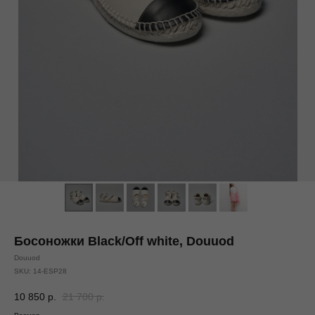
Босоножки Black/Off white, Douuod
Douuod
SKU:
14-ESP28
10 850
р.
21 700
р.