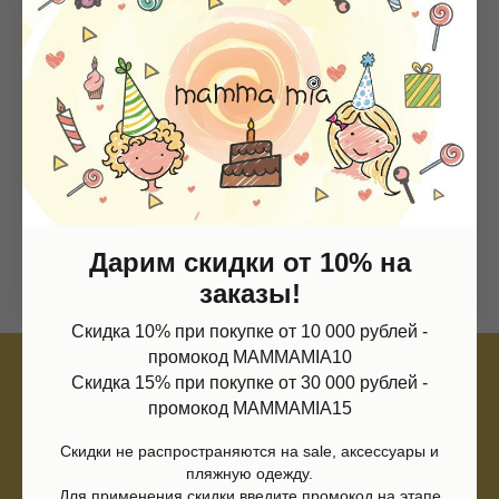
Магазин
Информация
Каталог
О нас
Мальчики
Контакты
Девочки
Sale
Подарочная карта
Размерная сетка
Сервис
Дарим скидки от 10% на
Оплата
Доставка и возврат
заказы!
Оферта
Политика обработки персональных данных
Согласие на обработку персональных данных
Скидка 10% при покупке от 10 000 рублей -
Согласие на получение рекламных рассылок
промокод MAMMAMIA10
Согласие на публикацию отзывов
Скидка 15% при покупке от 30 000 рублей -
ИП Шаронова Надежда Александровна
промокод MAMMAMIA15
ИНН 166003379276
420111, Казань, ул.Кави Наджми 22А
Скидки не распространяются на sale, аксессуары и
пляжную одежду.
(c)Разработка сайта 2022-2025, @eliza_profi_group
Для применения скидки введите промокод на этапе