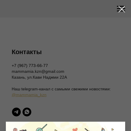
Контакты
+7 (967) 773-66-77
mammamia.kzn@gmail.com
Казань, ул.Кави Наджми 22А
Наш telegram-канал c самыми свежими новостями:
@mammamia_kzn