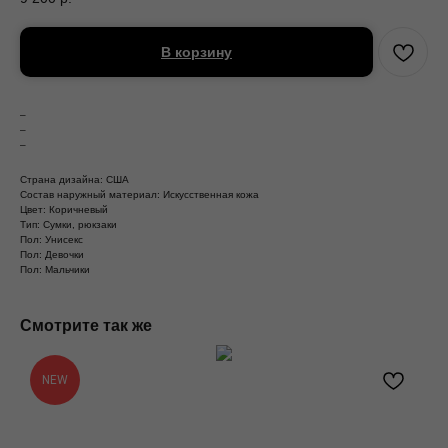
В корзину
–
–
–
Страна дизайна: США
Состав наружный материал: Искусственная кожа
Цвет: Коричневый
Тип: Сумки, рюкзаки
Пол: Унисекс
Пол: Девочки
Пол: Мальчики
Смотрите так же
NEW