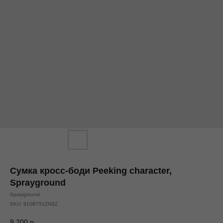
Сумка кросс-боди Peeking character,
Sprayground
Sprayground
SKU:
910B7512NSZ
9 200
р.