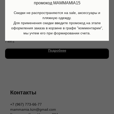
промокод MAMMAMIA15
Скидки не распространяются на sale, аксессуары и
пляжную одежду.
Для применения скидки введите промокод на этапе
оформления заказа в корзине в графе "комментарии",
мы учтем его при формировании счета.
Брюки Washed black, Sproet and Sprout
Фут
7 400
р.
8 5
Магазин
Информация
Подробнее
Каталог
О нас
Мальчики
Контакты
Девочки
Sale
Подарочная карта
Размерная сетка
Сервис
Оплата
Доставка и возврат
Оферта
Политика обработки персональных данных
Контакты
Согласие на обработку персональных данных
Согласие на получение рекламных рассылок
Согласие на публикацию отзывов
+7 (967) 773-66-77
ИП Шаронова Надежда Александровна
mammamia.kzn@gmail.com
ИНН 166003379276