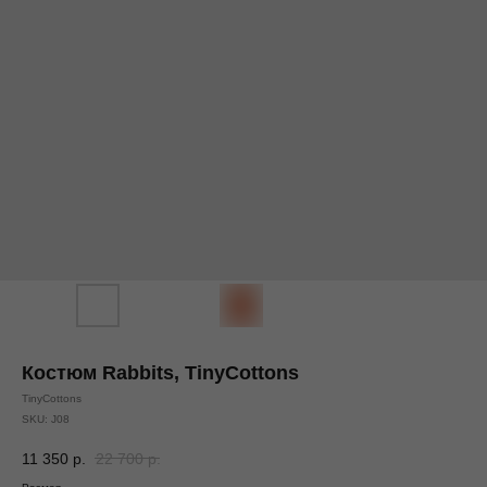
Костюм Rabbits, TinyCottons
TinyCottons
SKU:
J08
11 350
р.
22 700
р.