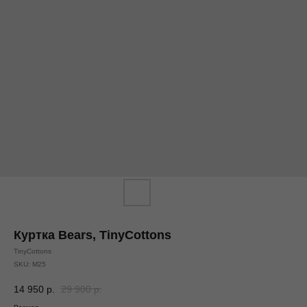
Куртка Bears, TinyCottons
TinyCottons
SKU:
M25
14 950
р.
29 900
р.