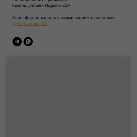
ИНН 166003379276
Казань, ул.Кави Наджми 22А
420111, Казань, ул.Кави Наджми 22А
Наш telegram-канал c самыми свежими новостями:
(c)Разработка сайта 2022-2025, @eliza_profi_group
@mammamia_kzn