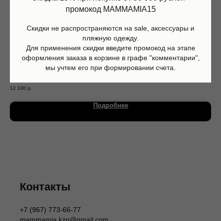
промокод MAMMAMIA15
Скидки не распространяются на sale, аксессуары и
пляжную одежду.
Для применения скидки введите промокод на этапе
оформления заказа в корзине в графе "комментарии",
мы учтем его при формировании счета.
Джинсы Aiden, light stone, Molo
Ком
12 100
р.
19 
Магазин
Информация
Каталог
О нас
Подробнее
Мальчики
Контакты
Девочки
Sale
Подарочная карта
Размерная сетка
Сервис
Оплата
Доставка и возврат
Оферта
Политика обработки персональных данных
Согласие на обработку персональных данных
Контакты
Согласие на получение рекламных рассылок
Согласие на публикацию отзывов
+7 (967) 773-66-77
ИП Шаронова Надежда Александровна
mammamia.kzn@gmail.com