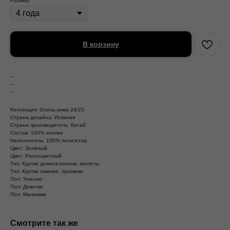
Размер
В корзину
–
–
–
Коллекция: Осень-зима 24/25
Страна дизайна: Испания
Страна производитель: Китай
Состав: 100% хлопок
Наполнитель: 100% полиэстер
Цвет: Зелёный
Цвет: Разноцветный
Тип: Куртки демисезонные, жилеты
Тип: Куртки зимние, пуховики
Пол: Унисекс
Пол: Девочки
Пол: Мальчики
Смотрите так же