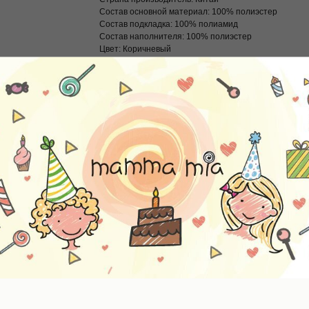
Состав основной материал: 100% полиэстер
Состав подкладка: 100% полиамид
Состав наполнителя: 100% полиэстер
Цвет: Коричневый
Цвет: Разноцветный
Тип: Горнолыжная одежда
Тип: Комбинезоны
Пол: Унисекс
Пол: Девочки
Пол: Мальчики
-50%,
EW
LAST
SIZE