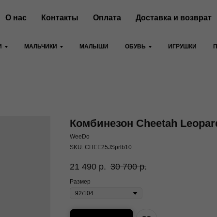
О нас
Контакты
Оплата
Доставка и возврат
И
МАЛЬЧИКИ
МАЛЫШИ
ОБУВЬ
ИГРУШКИ
Комбинезон Cheetah Leopar
WeeDo
SKU:
CHEE25JSprlb10
21 490
р.
30 700
р.
Размер