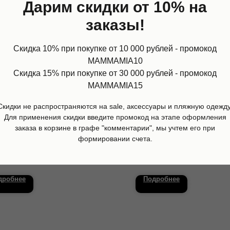
Дарим скидки от 10% на
заказы!
Скидка 10% при покупке от 10 000 рублей - промокод
MAMMAMIA10
Скидка 15% при покупке от 30 000 рублей - промокод
MAMMAMIA15
Скидки не распространяются на sale, аксессуары и пляжную одежду
Для применения скидки введите промокод на этапе оформления
заказа в корзине в графе "комментарии", мы учтем его при
жки Cheetah Leopard, WeeDo
Костюм Pearson+Harlie, bl
формировании счета.
Molo
р.
18 950
р.
37 900
р.
дробнее
Подробнее