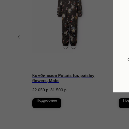
Комбинезон Polaris fur, paisley
Варе
flowers, Molo
4 900
22 050
р.
31 500
р.
Подробнее
По