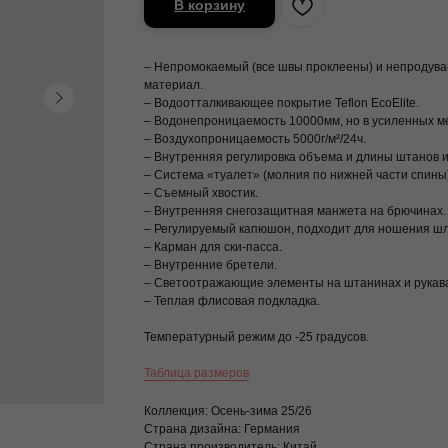
В корзину
– Непромокаемый (все швы проклеены) и непроду
материал.
– Водоотталкивающее покрытие Teflon EcoElite.
– Водонепроницаемость 10000мм, но в усиленных м
– Воздухопроницаемость 5000г/м²/24ч.
– Внутренняя регулировка объема и длины штанов и р
– Система «туалет» (молния по нижней части спины)
– Съемный хвостик.
– Внутренняя снегозащитная манжета на брючинах.
– Регулируемый капюшон, подходит для ношения шл
– Карман для ски-пасса.
– Внутренние бретели.
– Светоотражающие элементы на штанинах и рукавах 
– Теплая флисовая подкладка.
Температурный режим до -25 градусов.
Таблица размеров
Коллекция: Осень-зима 25/26
Страна дизайна: Германия
Страна производитель: Китай