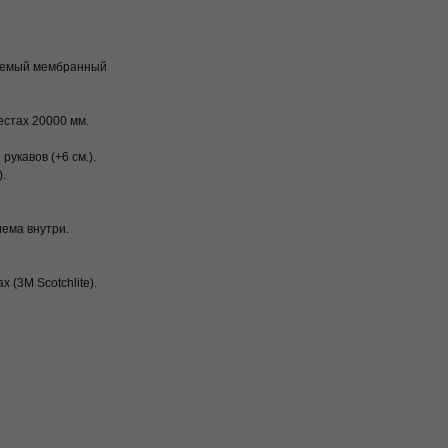
ваемый мембранный
естах 20000 мм.
укавов (+6 см.).
.
ема внутри.
(3M Scotchlite).