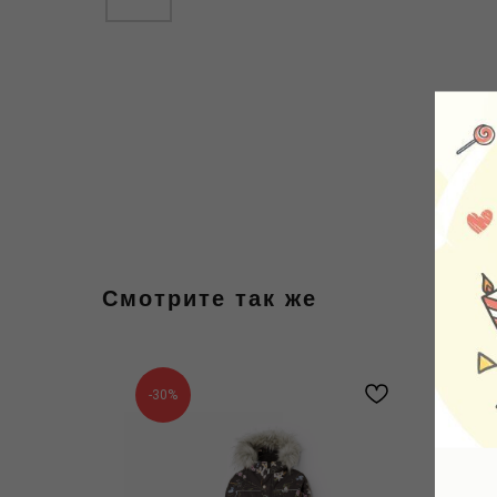
Смотрите так же
-30%
N