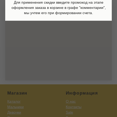
Доставка и возврат
Для применения скидки введите промокод на этапе
Оферта
оформления заказа в корзине в графе "комментарии",
Политика обработки персональных данных
мы учтем его при формировании счета.
Согласие на обработку персональных данных
Согласие на получение рекламных рассылок
Согласие на публикацию отзывов
ИП Шаронова Надежда Александровна
ИНН 166003379276
420111, Казань, ул.Кави Наджми 22А
(c)Разработка сайта 2022-2025, @eliza_profi_group