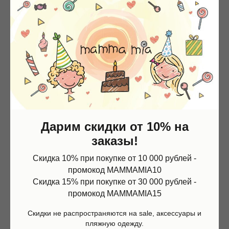
Смотрите так же
Контакты
Дарим скидки от 10% на
+7 (967) 773-66-77
mammamia.kzn@gmail.com
заказы!
Казань, ул.Кави Наджми 22А
Скидка 10% при покупке от 10 000 рублей -
Магазин
Информация
Наш telegram-канал c самыми свежими новостями:
промокод MAMMAMIA10
Каталог
О нас
@mammamia_kzn
Скидка 15% при покупке от 30 000 рублей -
Мальчики
Контакты
Девочки
Sale
промокод MAMMAMIA15
Подарочная карта
Размерная сетка
Скидки не распространяются на sale, аксессуары и
Сервис
пляжную одежду.
Оплата