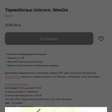
Термобелье Unicorn, WeeDo
WeeDo
4100,00
р.
В корзину
– Влагоотталкивающий материал.
– Защита от УФ.
– Высокий воротник на молнии.
– Прорези для больших пальцев на рукавах.
Для подписчиков канала в телеграм скидка 10%. Для получения промокода
подпишитесь
пишите в комментариях или личные сообщения "хочу промокод"
Таблица размеров
Коллекция: Осень-зима 23/24
Страна дизайна: Германия
Страна производитель: Китай
Состав: 92% переработанный полиэстер, 8% спандекс
Цвет: Розовый
Тип: Флис, термобелье
Пол: Девочки